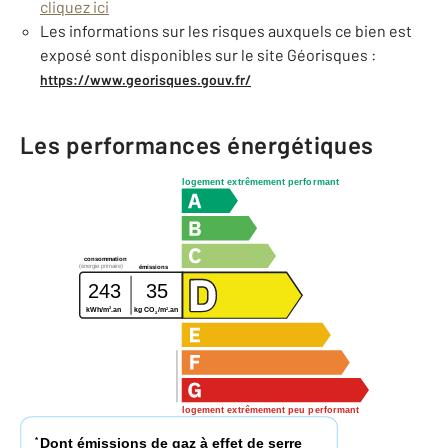
cliquez ici
Les informations sur les risques auxquels ce bien est
exposé sont disponibles sur le site Géorisques :
https://www.georisques.gouv.fr/
Les performances énergétiques
logement extrêmement performant
consommation
(énergie primaire)
émissions
243
35
2
2
kWh/m
.an
kg CO
/m
.an
2
logement extrêmement peu performant
Dont émissions de gaz à effet de serre
*