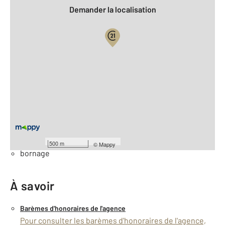
Demander la localisation
Vue globale
2
Surface totale : 725 m
Équipements
Général
Façade : 24 m
500 m
©
Mappy
bornage
À savoir
Barèmes d'honoraires de l'agence
Pour consulter les barèmes d'honoraires de l'agence,