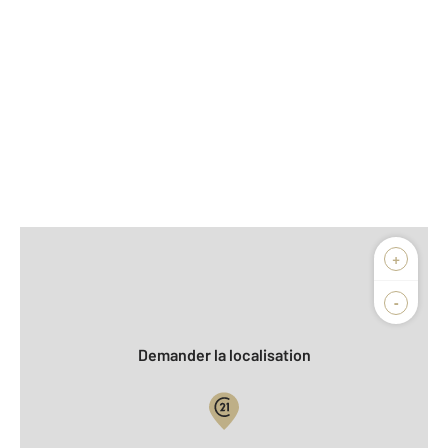
Afficher sur la carte :
+
Agence
Biens vendus
-
Demander la localisation
Vue globale