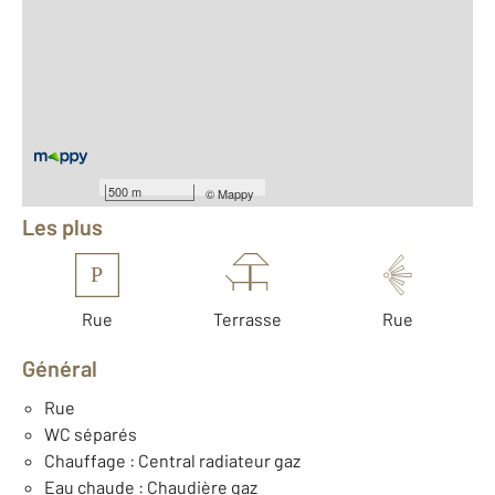
2
Surface totale : 87,6 m
2
Surface habitable : 90,5 m
2
Surface terrain : 354 m
Nombre de pièces : 4
[Voir le détail]
Équipements
500 m
©
Mappy
Les plus
P
Rue
Terrasse
Rue
Général
Rue
WC séparés
Chauffage : Central radiateur gaz
Eau chaude : Chaudière gaz