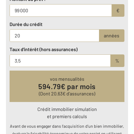
€
Durée du crédit
années
Taux d'intérêt (hors assurances)
%
vos mensualités
594.79
€ par mois
(Dont
20.63
€ d’assurances)
Crédit immobilier simulation
et premiers calculs
Avant de vous engager dans l’acquisition d’un bien immobilier,
évaluez la faisabilité économique de votre projet en utilisant