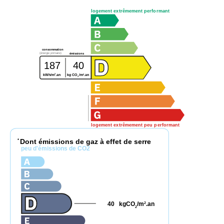
logement extrêmement performant
consommation
(énergie primaire)
émissions
187
40
2
2
kWh/m
.an
kg CO
/m
.an
2
logement extrêmement peu performant
Dont émissions de gaz à effet de serre
*
peu d'émissions de CO2
40
kgCO
/m
.an
2
2