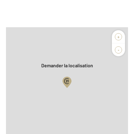
Afficher sur la carte :
+
Agence
Biens vendus
-
Demander la localisation
Vue globale
2
Surface totale : 86,3 m
2
Surface habitable : 86,3 m
2
Surface terrain : 684 m
Nombre de pièces : 4
[Voir le détail]