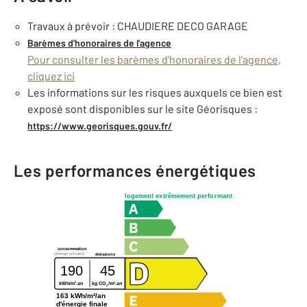
Travaux à prévoir : CHAUDIERE DECO GARAGE
Barèmes d'honoraires de l'agence
Pour consulter les barèmes d'honoraires de l'agence,
cliquez ici
Les informations sur les risques auxquels ce bien est
exposé sont disponibles sur le site Géorisques :
https://www.georisques.gouv.fr/
Les performances énergétiques
logement extrêmement performant
consommation
(énergie primaire)
émissions
190
45
2
2
kWh/m
.an
kg CO
/m
.an
2
163 kWh/m²/an
d'énergie finale